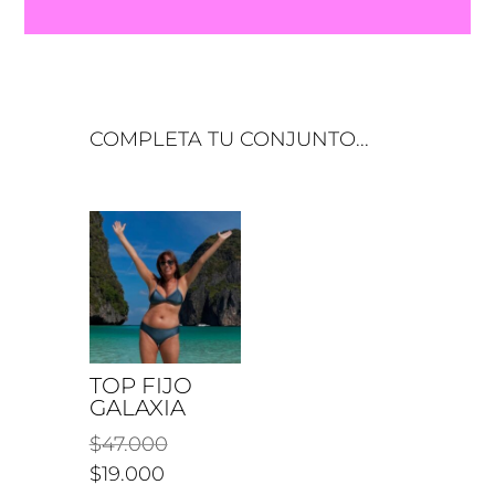
TOP FIJO
GALAXIA
El
$
47.000
precio
El
$
19.000