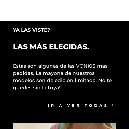
original
precio
era:
actual
$47.000.
es:
$19.000.
YA LAS VISTE?
LAS MÁS ELEGIDAS.
Estas son algunas de las VONKIS mas
pedidas. La mayoría de nuestros
modelos son de edición limitada. No te
quedes sin la tuya!.
IR A VER TODAS