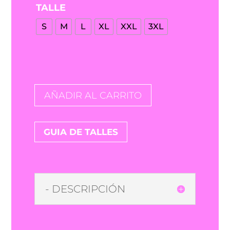
TALLE
era:
es:
$47.000.
$22.000.
S
M
L
XL
XXL
3XL
AÑADIR AL CARRITO
GUIA DE TALLES
- DESCRIPCIÓN