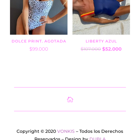
DOLCE PRINT. AGOTADA
LIBERTY AZUL
El
El
$
99.000
$
107.000
$
52.000
precio
precio
original
actual
era:
es:
$107.000.
$52.000
Copyright © 2020
VONKIS
– Todos los Derechos
Reservados – Design by
DUBLA