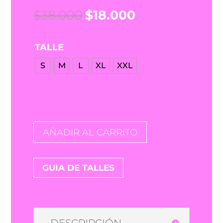
El
El
$
38.000
$
18.000
precio
precio
original
actual
TALLE
era:
es:
$38.000.
$18.000.
S
M
L
XL
XXL
AÑADIR AL CARRITO
GUIA DE TALLES