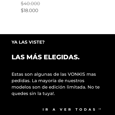
El
$
40.000
precio
El
$
18.000
original
precio
era:
actual
$40.000.
es:
$18.000.
YA LAS VISTE?
LAS MÁS ELEGIDAS.
Estas son algunas de las VONKIS mas
pedidas. La mayoría de nuestros
modelos son de edición limitada. No te
quedes sin la tuya!.
IR A VER TODAS